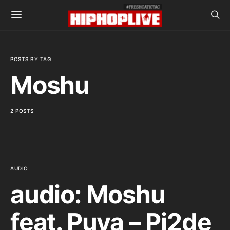
POSTS BY TAG
Moshu
2 POSTS
AUDIO
audio: Moshu
feat. Puya – Pi2de