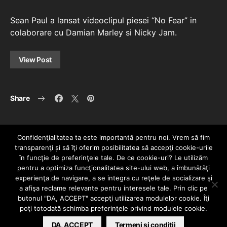
Sean Paul a lansat videoclipul piesei “No Fear” in
colaborare cu Damian Marley si Nicky Jam.
View Post
Share
Confidenţialitatea ta este importantă pentru noi. Vrem să fim
transparenţi și să îţi oferim posibilitatea să accepţi cookie-urile
în funcţie de preferinţele tale. De ce cookie-uri? Le utilizăm
pentru a optimiza funcţionalitatea site-ului web, a îmbunătăţi
experienţa de navigare, a se integra cu reţele de socializare şi
a afişa reclame relevante pentru interesele tale. Prin clic pe
HOME
CONTACT
POLITICĂ DE CONFIDENȚIALITATE
butonul "DA, ACCEPT" accepţi utilizarea modulelor cookie. Îţi
Since 2005 | Copyright by HIPHOPLIVE
poţi totodată schimba preferinţele privind modulele cookie.
ENTERTAINMENT SRL
DA, ACCEPT
Termeni si conditii