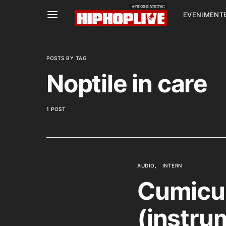
EVENIMENT
POSTS BY TAG
Noptile in care
1 POST
AUDIO
INTERN
Cumicu 
(instru