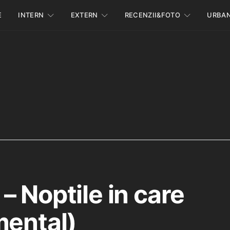
E
INTERN
EXTERN
RECENZII&FOTO
URBA
– Noptile in care
mental)