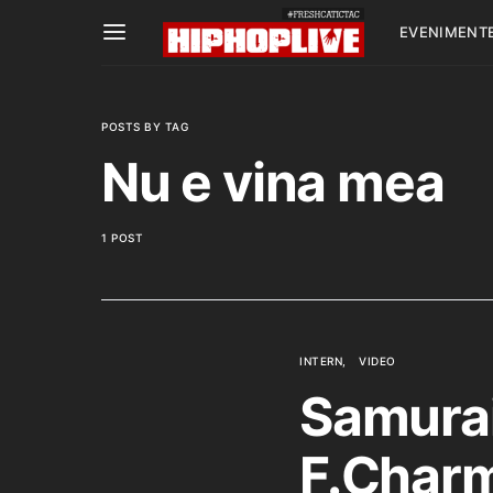
EVENIMENT
POSTS BY TAG
Nu e vina mea
1 POST
INTERN
VIDEO
Samurai
F.Char