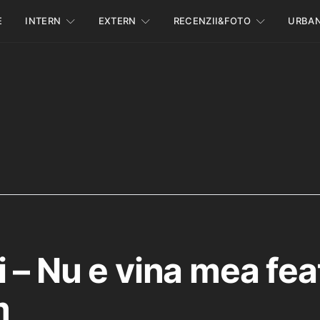
E
INTERN
EXTERN
RECENZII&FOTO
URBA
 – Nu e vina mea fea
m