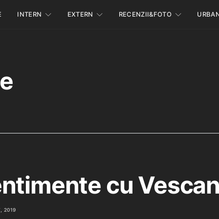
E
INTERN
EXTERN
RECENZII&FOTO
URBA
te
ntimente cu Vesca
, 2019