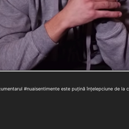
umentarul #nuaisentimente este puțină înțelepciune de la câț