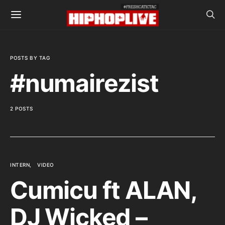
POSTS BY TAG
#numairezist
2 POSTS
INTERN
VIDEO
Cumicu ft ALAN,
DJ Wicked –