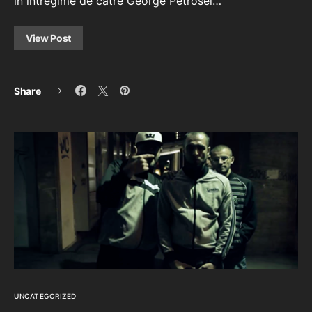
in intregime de catre George Petrosel…
View Post
Share
UNCATEGORIZED