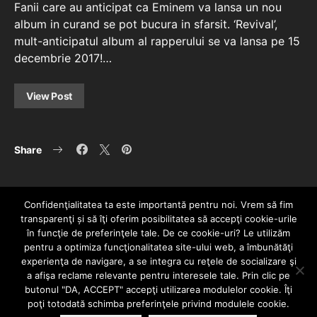
Fanii care au anticipat ca Eminem va lansa un nou
album in curand se pot bucura in sfarsit. ‘Revival’,
mult-anticipatul album al rapperului se va lansa pe 15
decembrie 2017!…
View Post
Share
Confidenţialitatea ta este importantă pentru noi. Vrem să fim
transparenţi și să îţi oferim posibilitatea să accepţi cookie-urile
în funcţie de preferinţele tale. De ce cookie-uri? Le utilizăm
pentru a optimiza funcţionalitatea site-ului web, a îmbunătăţi
experienţa de navigare, a se integra cu reţele de socializare şi
a afişa reclame relevante pentru interesele tale. Prin clic pe
HOME
CONTACT
POLITICĂ DE CONFIDENȚIALITATE
butonul "DA, ACCEPT" accepţi utilizarea modulelor cookie. Îţi
Since 2005 | Copyright by HIPHOPLIVE
poţi totodată schimba preferinţele privind modulele cookie.
ENTERTAINMENT SRL