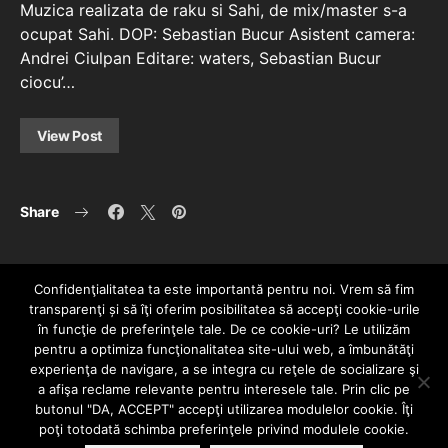
Muzica realizata de raku si Sahi, de mix/master s-a
ocupat Sahi. DOP: Sebastian Bucur Asistent camera:
Andrei Ciulpan Editare: waters, Sebastian Bucur
ciocu’…
View Post
Share
Confidenţialitatea ta este importantă pentru noi. Vrem să fim
transparenţi și să îţi oferim posibilitatea să accepţi cookie-urile
în funcţie de preferinţele tale. De ce cookie-uri? Le utilizăm
pentru a optimiza funcţionalitatea site-ului web, a îmbunătăţi
experienţa de navigare, a se integra cu reţele de socializare şi
a afişa reclame relevante pentru interesele tale. Prin clic pe
HOME
CONTACT
POLITICĂ DE CONFIDENȚIALITATE
butonul "DA, ACCEPT" accepţi utilizarea modulelor cookie. Îţi
Since 2005 | Copyright by HIPHOPLIVE
poţi totodată schimba preferinţele privind modulele cookie.
ENTERTAINMENT SRL