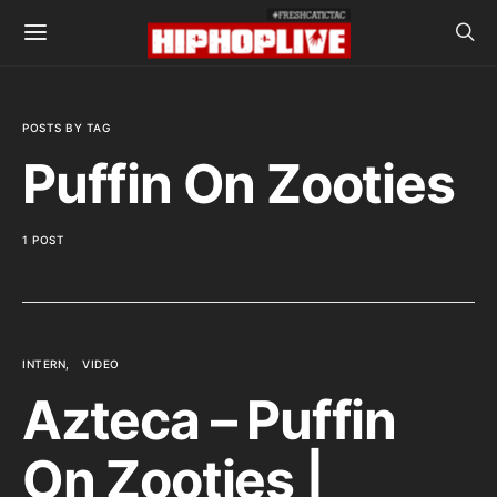
POSTS BY TAG
Puffin On Zooties
1 POST
INTERN
VIDEO
Azteca – Puffin
On Zooties |