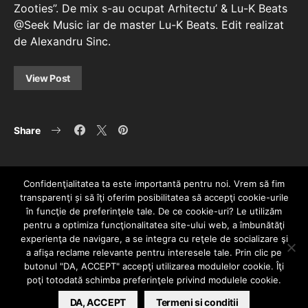
Zooties”. De mix s-au ocupat Arhitectu’ & Lu-K Beats
@Seek Music iar de master Lu-K Beats. Edit realizat
de Alexandru Sinc.
View Post
Share
Confidenţialitatea ta este importantă pentru noi. Vrem să fim
transparenţi și să îţi oferim posibilitatea să accepţi cookie-urile
în funcţie de preferinţele tale. De ce cookie-uri? Le utilizăm
pentru a optimiza funcţionalitatea site-ului web, a îmbunătăţi
experienţa de navigare, a se integra cu reţele de socializare şi
a afişa reclame relevante pentru interesele tale. Prin clic pe
HOME
CONTACT
POLITICĂ DE CONFIDENȚIALITATE
butonul "DA, ACCEPT" accepţi utilizarea modulelor cookie. Îţi
Since 2005 | Copyright by HIPHOPLIVE
poţi totodată schimba preferinţele privind modulele cookie.
ENTERTAINMENT SRL
DA, ACCEPT
Termeni si conditii