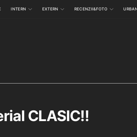
E
INTERN
EXTERN
RECENZII&FOTO
URBA
rial CLASIC!!