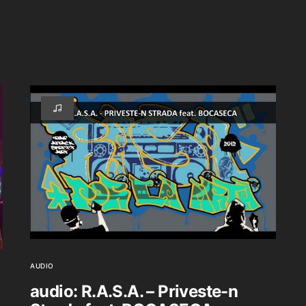
AUDIO
audio: R.A.S.A. – Priveste-n