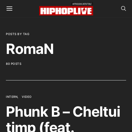
POSTS BY TAG
RomaN
80 POSTS
INTERN
VIDEO
Phunk B – Cheltui
timp (feat.