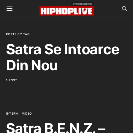
POSTS BY TAG
Satra Se Intoarce
Din Nou
1 POST
INTERN
VIDEO
Satra B.E.N.Z. –