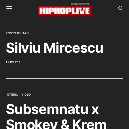
POSTS BY TAG
Silviu Mircescu
11 POSTS
INTERN
VIDEO
Subsemnatu x
Smokey & Krem