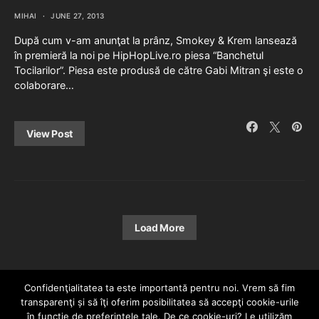
MIHAI
JUNE 27, 2013
După cum v-am anunţat la prânz, Smokey & Krem lansează
în premieră la noi pe HipHopLive.ro piesa “Banchetul
Tocilarilor”. Piesa este produsă de către Gabi Mitran şi este o
colaborare…
View Post
Load More
Confidenţialitatea ta este importantă pentru noi. Vrem să fim
transparenţi și să îţi oferim posibilitatea să accepţi cookie-urile
în funcţie de preferinţele tale. De ce cookie-uri? Le utilizăm