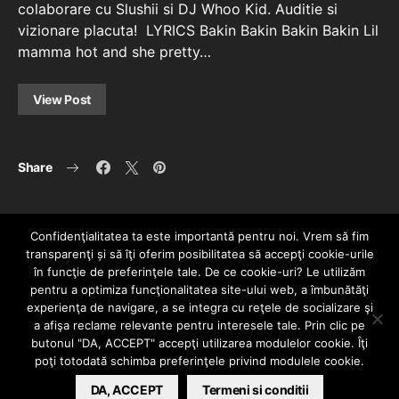
colaborare cu Slushii si DJ Whoo Kid. Auditie si
vizionare placuta! LYRICS Bakin Bakin Bakin Bakin Lil
mamma hot and she pretty…
View Post
Share
Confidenţialitatea ta este importantă pentru noi. Vrem să fim
transparenţi și să îţi oferim posibilitatea să accepţi cookie-urile
în funcţie de preferinţele tale. De ce cookie-uri? Le utilizăm
pentru a optimiza funcţionalitatea site-ului web, a îmbunătăţi
experienţa de navigare, a se integra cu reţele de socializare şi
a afişa reclame relevante pentru interesele tale. Prin clic pe
HOME
CONTACT
POLITICĂ DE CONFIDENȚIALITATE
butonul "DA, ACCEPT" accepţi utilizarea modulelor cookie. Îţi
Since 2005 | Copyright by HIPHOPLIVE
poţi totodată schimba preferinţele privind modulele cookie.
ENTERTAINMENT SRL
DA, ACCEPT
Termeni si conditii