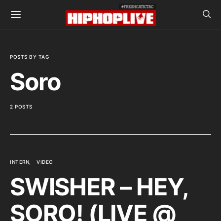
POSTS BY TAG
Soro
2 POSTS
INTERN
VIDEO
SWISHER – HEY,
SORO! (LIVE @