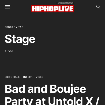
POSTS BY TAG
Stage
1 POST
EDITORIALE
INTERN
VIDEO
Bad and Boujee
Party at Untold X /