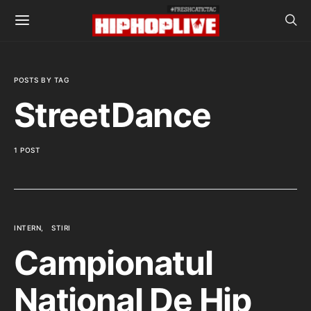
POSTS BY TAG
StreetDance
1 POST
INTERN
STIRI
Campionatul
National De Hip