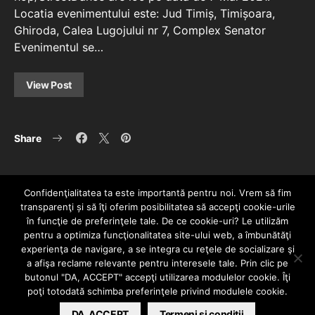
Locatia evenimentului este: Jud Timiș, Timișoara,
Ghiroda, Calea Lugojului nr 7, Complex Senator
Evenimentul se…
View Post
Share
Confidenţialitatea ta este importantă pentru noi. Vrem să fim
transparenţi și să îţi oferim posibilitatea să accepţi cookie-urile
în funcţie de preferinţele tale. De ce cookie-uri? Le utilizăm
pentru a optimiza funcţionalitatea site-ului web, a îmbunătăţi
experienţa de navigare, a se integra cu reţele de socializare şi
a afişa reclame relevante pentru interesele tale. Prin clic pe
HOME
CONTACT
POLITICĂ DE CONFIDENȚIALITATE
butonul "DA, ACCEPT" accepţi utilizarea modulelor cookie. Îţi
Since 2005 | Copyright by HIPHOPLIVE
poţi totodată schimba preferinţele privind modulele cookie.
ENTERTAINMENT SRL
DA, ACCEPT
Termeni si conditii