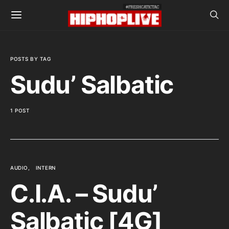
POSTS BY TAG
Sudu’ Salbatic
1 POST
AUDIO
INTERN
C.I.A. – Sudu’
Salbatic [4G]