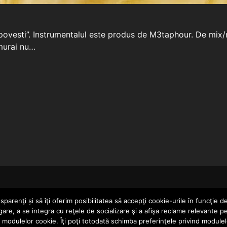
e povesti”. Instrumentalul este produs de M3taphour. De mix/
murai nu…
HOME
parenţi și să îţi oferim posibilitatea să accepţi cookie-urile în funcţie d
gare, a se integra cu reţele de socializare şi a afişa reclame relevante p
a modulelor cookie. Îţi poţi totodată schimba preferinţele privind module
ERTAINMENT SRL