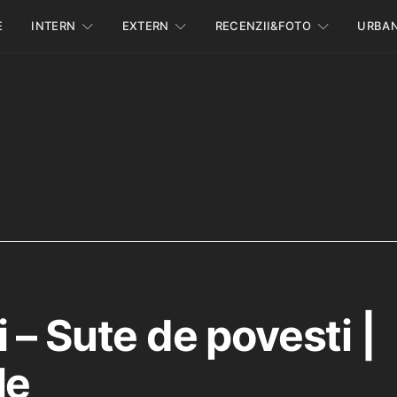
E
INTERN
EXTERN
RECENZII&FOTO
URBA
 – Sute de povesti |
le