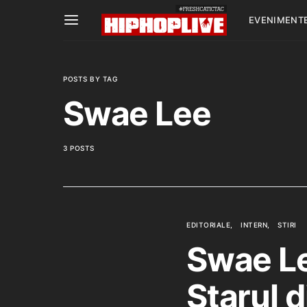
EVENIMENT
POSTS BY TAG
Swae Lee
3 POSTS
EDITORIALE
INTERN
STIRI
Swae Le
Starul d