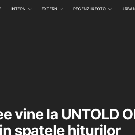
E
INTERN
EXTERN
RECENZII&FOTO
URBA
e vine la UNTOLD O
in spatele hiturilor