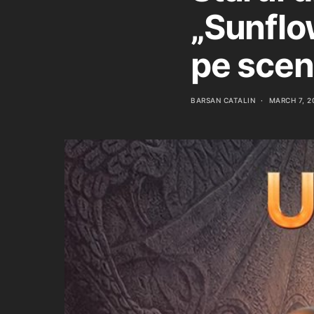
„Sunflo
pe scena
BARSAN CATALIN
MARCH 7, 2