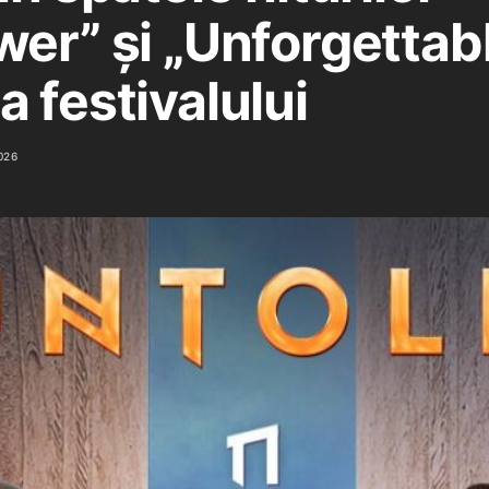
wer” și „Unforgettab
 festivalului
026