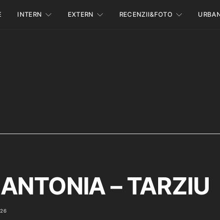
E
INTERN
EXTERN
RECENZII&FOTO
URBA
 ANTONIA – TARZIU
026