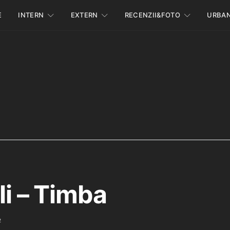
E
INTERN
EXTERN
RECENZII&FOTO
URBA
li – Timba
2