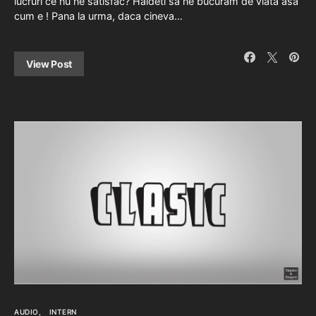
lucruri ce nu ne satisfac? Haideti sa ne bucuram de viata asa
cum e ! Pana la urma, daca cineva…
View Post
AUDIO
INTERN