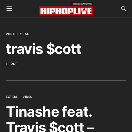
POSTS BY TAG
travis $cott
1 POST
EXTERN
VIDEO
Tinashe feat.
Travis $cott –