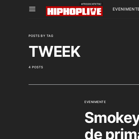
EVENIMENT
POSTS BY TAG
TWEEK
4 POSTS
EVENIMENTE
Smokey 
de prim