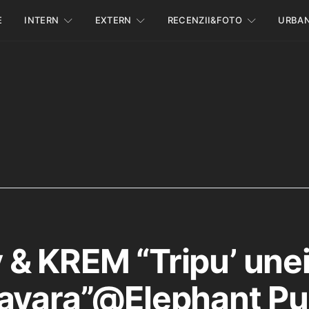
E
INTERN
EXTERN
RECENZII&FOTO
URBA
& KREM “Tripu’ unei
avara”@Elephant P