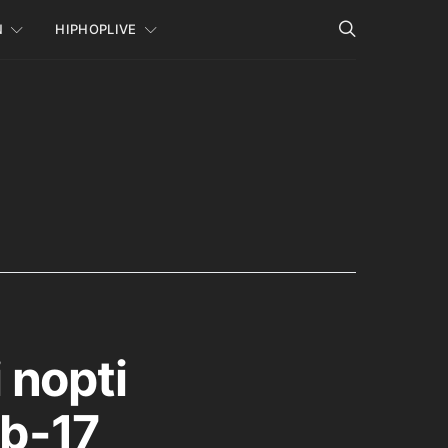
N
HIPHOPLIVE
 nopti
ub-17