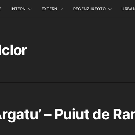
E
INTERN
EXTERN
RECENZII&FOTO
URBA
clor
Argatu’ – Puiut de R