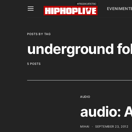
EVENIMENT
POSTS BY TAG
underground fol
5 POSTS
AUDIO
audio: 
MIHAI
SEPTEMBER 23, 2012