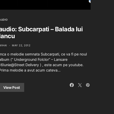
AUDIO
audio: Subcarpati – Balada lui
Iancu
MIHAI
MAY 22, 2012
Inca o melodie semnata Subcarpati, ce va fi pe noul
album (“ Underground Folclor” – Lansare
16Iunie@Street Delivery ) , este acum pe youtube.
Prima melodie a avut acum cateva…
View Post