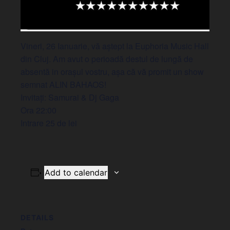
Vineri, 26 Ianuarie, vă aștept la Euphoria Music Hall
din Cluj. Am avut o perioadă destul de lungă de
absentă in orașul vostru, așa că vă promit un show
semnat ALIN BAHAOS!
Invitați: Samurai & Dj Gaga
Ora 22:00
Intrare 25 de lei
Add to calendar
DETAILS