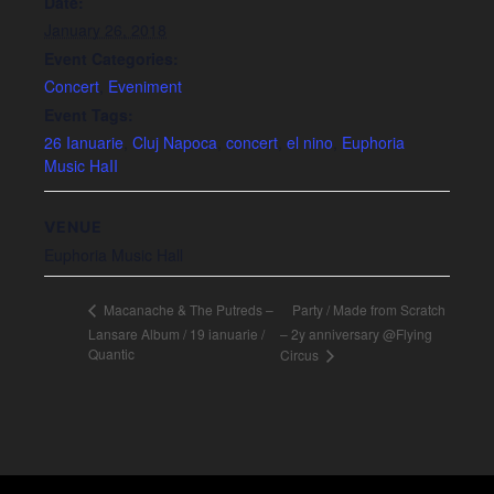
Date:
January 26, 2018
Event Categories:
Concert
,
Eveniment
Event Tags:
26 Ianuarie
,
Cluj Napoca
,
concert
,
el nino
,
Euphoria
Music HaII
VENUE
Euphoria Music Hall
Party / Made from Scratch
Macanache & The Putreds –
Lansare Album / 19 ianuarie /
– 2y anniversary @Flying
Quantic
Circus