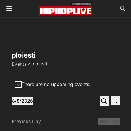
ploiesti
ploiesti
Events
Events
There are no upcoming events.
for
Notice
August
Events
Even
Search
8/8/2026
Day
View
SELECT
8,
Search
DATE.
Navi
2026
and
Previous Day
Next Day