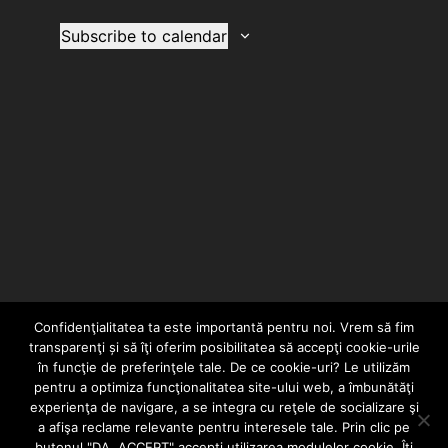
Views
Naviga
Subscribe to calendar
Confidenţialitatea ta este importantă pentru noi. Vrem să fim
transparenţi și să îţi oferim posibilitatea să accepţi cookie-urile
în funcţie de preferinţele tale. De ce cookie-uri? Le utilizăm
pentru a optimiza funcţionalitatea site-ului web, a îmbunătăţi
experienţa de navigare, a se integra cu reţele de socializare şi
a afişa reclame relevante pentru interesele tale. Prin clic pe
HOME
CONTACT
POLITICĂ DE CONFIDENȚIALITATE
butonul "DA, ACCEPT" accepţi utilizarea modulelor cookie. Îţi