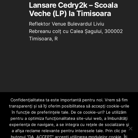
Lansare Cedry2k – Scoala
Veche (LP) la Timisoara
Reflektor Venue
Bulevardul Liviu
Rebreanu colț cu Calea Șagului, 300002
Timisoara, R
Confidenţialitatea ta este importantă pentru noi. Vrem să fim
transparenţi și să îţi oferim posibilitatea să accepţi cookie-urile
în funcţie de preferinţele tale. De ce cookie-uri? Le utilizăm
pentru a optimiza funcţionalitatea site-ului web, a îmbunătăţi
experienţa de navigare, a se integra cu reţele de socializare şi
a afişa reclame relevante pentru interesele tale. Prin clic pe
HOME
CONTACT
POLITICĂ DE CONFIDENȚIALITATE
butonul "DA, ACCEPT" accepţi utilizarea modulelor cookie. Îţi