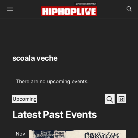
scoala veche
There are no upcoming events.
Events
Even
Search
Upcoming
List
View
SELECT
Search
DATE.
Latest Past Events
Navi
and
Views
Nov