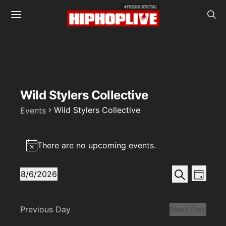
Wild Stylers Collective
Wild Stylers Collective
Events
Events
There are no upcoming events.
for
Notice
August
Events
Even
Search
8/6/2026
Day
View
SELECT
6,
Search
DATE.
Navi
2026
and
Previous Day
Next Day