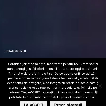
UNCATEGORIZED
A Plus feat
Confidenţialitatea ta este importantă pentru noi. Vrem să fim
transparenţi și să îţi oferim posibilitatea să accepţi cookie-urile
Anomos, Eyekon
în funcţie de preferinţele tale. De ce cookie-uri? Le utilizăm
pentru a optimiza funcţionalitatea site-ului web, a îmbunătăţi
experienţa de navigare, a se integra cu reţele de socializare şi
& Juvo – Homicide
a afişa reclame relevante pentru interesele tale. Prin clic pe
butonul "DA, ACCEPT" accepţi utilizarea modulelor cookie. Îţi
poţi totodată schimba preferinţele privind modulele cookie.
MARIAN ALEXANDRU DRAGOMIR
DA, ACCEPT
JULY 28, 2013
Termeni si conditii