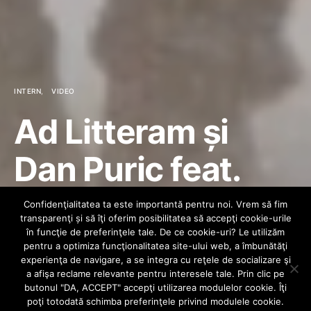
INTERN
VIDEO
Ad Litteram și
Dan Puric feat.
Gheorghe Zamfir,
Confidenţialitatea ta este importantă pentru noi. Vrem să fim
transparenţi și să îţi oferim posibilitatea să accepţi cookie-urile
Tina Munteanu –
în funcţie de preferinţele tale. De ce cookie-uri? Le utilizăm
pentru a optimiza funcţionalitatea site-ului web, a îmbunătăţi
experienţa de navigare, a se integra cu reţele de socializare şi
Ziduri
a afişa reclame relevante pentru interesele tale. Prin clic pe
butonul "DA, ACCEPT" accepţi utilizarea modulelor cookie. Îţi
poţi totodată schimba preferinţele privind modulele cookie.