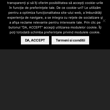
transparenţi și să îţi oferim posibilitatea să accepţi cookie-urile
(Studio Session
în funcţie de preferinţele tale. De ce cookie-uri? Le utilizăm
pentru a optimiza funcţionalitatea site-ului web, a îmbunătăţi
experienţa de navigare, a se integra cu reţele de socializare şi
#15)
a afişa reclame relevante pentru interesele tale. Prin clic pe
butonul "DA, ACCEPT" accepţi utilizarea modulelor cookie. Îţi
poţi totodată schimba preferinţele privind modulele cookie.
BARSAN CATALIN
DA, ACCEPT
JUNE 10, 2026
Termeni si conditii
Studio Session” by SEEK TV s-a întors și dorește să-
ți aducă experiența din studio cât mai aproape de
tine. Păstrând simplitatea și vibe-ul sesiunii, episodul
de astăzi o are în prim-plan pe Alduts Sherdley cu
melodia “BENIM DURUM”.