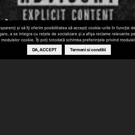
lt
parenţi și să îţi oferim posibilitatea să accepţi cookie-urile în funcţie d
gare, a se integra cu reţele de socializare şi a afişa reclame relevante p
a modulelor cookie. Îţi poţi totodată schimba preferinţele privind module
DA, ACCEPT
Termeni si conditii
 Instrumentalul a fost produs de DEM, productie
u-K Beats la Seek Music. De partea vizuala a avut grija