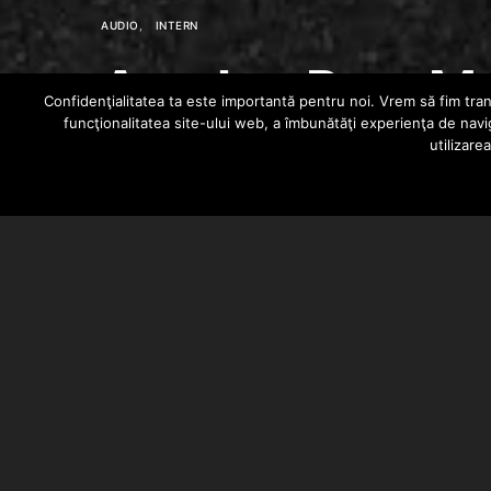
AUDIO
INTERN
Amuly – Prea Mu
Confidenţialitatea ta este importantă pentru noi. Vrem să fim trans
funcţionalitatea site-ului web, a îmbunătăţi experienţa de navi
utilizare
BARSAN CATALIN
NOVEMBER 30, 2019
Amuly a lansat piesa “Prea Mult”.
aditionala: PRNY.
De rec si mix/master s-a ocupat L
PRNY.