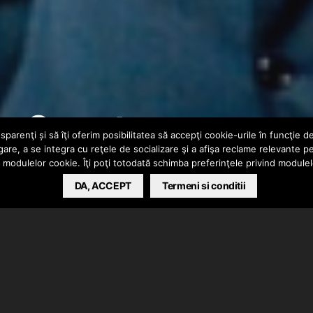
 – Sweet
parenţi și să îţi oferim posibilitatea să accepţi cookie-urile în funcţie d
gare, a se integra cu reţele de socializare şi a afişa reclame relevante p
a modulelor cookie. Îţi poţi totodată schimba preferinţele privind module
DA, ACCEPT
Termeni si conditii
ntitulat
Sweet
de pe materialul
The Dreamer, The