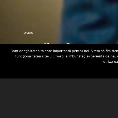
AUDIO
audio: Common
Confidenţialitatea ta este importantă pentru noi. Vrem să fim trans
funcţionalitatea site-ului web, a îmbunătăţi experienţa de navi
utilizare
MIHAI
NOVEMBER 2, 2011
Common
a lansat un nou single i
Beliver
.