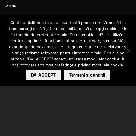
AUDIO
audio: Episodul1:
Confidenţialitatea ta este importantă pentru noi. Vrem să fim
transparenţi și să îţi oferim posibilitatea să accepţi cookie-urile
PhunkB –
în funcţie de preferinţele tale. De ce cookie-uri? Le utilizăm
pentru a optimiza funcţionalitatea site-ului web, a îmbunătăţi
experienţa de navigare, a se integra cu reţele de socializare şi
Muzicienii
a afişa reclame relevante pentru interesele tale. Prin clic pe
butonul "DA, ACCEPT" accepţi utilizarea modulelor cookie. Îţi
poţi totodată schimba preferinţele privind modulele cookie.
MIHAI
DECEMBER 31, 2012
DA, ACCEPT
Termeni si conditii
Dupa cum v-am spus mai devreme,
Paranoia 13
incepe ciclul celor 13 episoade cu doar cateva ore
inainte de intrarea in noul an. Episoadele vor iesi in
dealungul anului 2013 si anume cate un episod pe