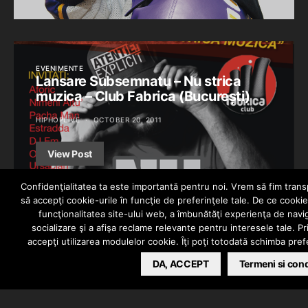
EVENIMENTE
Lansare Subsemnatu – Nu strica
muzica – Club Fabrica (București)
HIPHOPLIVE
OCTOBER 20, 2011
View Post
Confidenţialitatea ta este importantă pentru noi. Vrem să fim transpa
să accepţi cookie-urile în funcţie de preferinţele tale. De ce cookie
funcţionalitatea site-ului web, a îmbunătăţi experienţa de navi
YOU MAY ALSO LIKE
socializare şi a afişa reclame relevante pentru interesele tale. 
accepţi utilizarea modulelor cookie. Îţi poţi totodată schimba pre
DA, ACCEPT
Termeni si cond