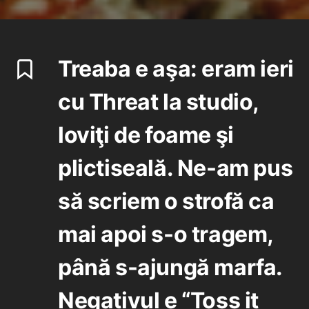
Treaba e aşa: eram ieri
cu Threat la studio,
loviţi de foame şi
plictiseală. Ne-am pus
să scriem o strofă ca
mai apoi s-o tragem,
până s-ajungă marfa.
Negativul e “Toss it