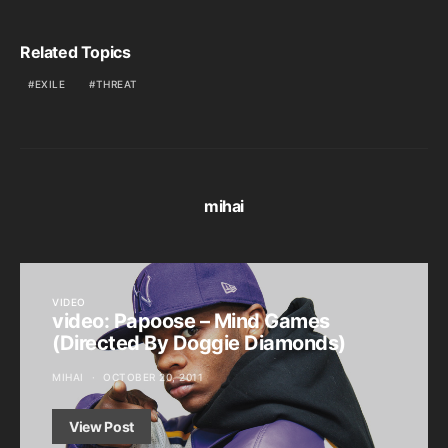
Related Topics
EXILE
THREAT
mihai
VIDEO
video: Papoose – Mind Games
(Directed By Doggie Diamonds)
MIHAI
OCTOBER 20, 2011
View Post