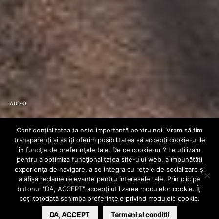
AUDIO
Audio: RECKAZE –
Confidenţialitatea ta este importantă pentru noi. Vrem să fim
transparenţi și să îţi oferim posibilitatea să accepţi cookie-urile
MATERIAL
în funcţie de preferinţele tale. De ce cookie-uri? Le utilizăm
pentru a optimiza funcţionalitatea site-ului web, a îmbunătăţi
experienţa de navigare, a se integra cu reţele de socializare şi
PROMOȚIONAL
a afişa reclame relevante pentru interesele tale. Prin clic pe
butonul "DA, ACCEPT" accepţi utilizarea modulelor cookie. Îţi
poţi totodată schimba preferinţele privind modulele cookie.
HIPHOPLIVE
DA, ACCEPT
SEPTEMBER 28, 2012
Termeni si conditii