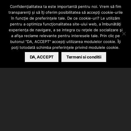
audio: Urbankart
Confidenţialitatea ta este importantă pentru noi. Vrem să fim
transparenţi și să îţi oferim posibilitatea să accepţi cookie-urile
– Hai sa visam (
în funcţie de preferinţele tale. De ce cookie-uri? Le utilizăm
pentru a optimiza funcţionalitatea site-ului web, a îmbunătăţi
experienţa de navigare, a se integra cu reţele de socializare şi
feat. Anka )
a afişa reclame relevante pentru interesele tale. Prin clic pe
butonul "DA, ACCEPT" accepţi utilizarea modulelor cookie. Îţi
poţi totodată schimba preferinţele privind modulele cookie.
MIHAI
MAY 9, 2012
DA, ACCEPT
Termeni si conditii
Urbankart (Etic & Maich)
au scos o noua piesa
numita “
Hai sa visam
” in colaborare cu
Anka.
Instrumentalul melodiei este creat de
Allrounda
,
iar mix masterul de
Lu-K Beats
de la
Unic
Production
. La artwork a lucrat
Etic
.