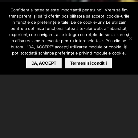
Confidenţialitatea ta este importantă pentru noi. Vrem să fim
INTERN
VIDEO
transparenţi și să îţi oferim posibilitatea să accepţi cookie-urile
Blazon feat. Gya –
în funcţie de preferinţele tale. De ce cookie-uri? Le utilizăm
pentru a optimiza funcţionalitatea site-ului web, a îmbunătăţi
experienţa de navigare, a se integra cu reţele de socializare şi
Jocul Inimii
a afişa reclame relevante pentru interesele tale. Prin clic pe
butonul "DA, ACCEPT" accepţi utilizarea modulelor cookie. Îţi
poţi totodată schimba preferinţele privind modulele cookie.
HIPHOPLIVE
DA, ACCEPT
MAY 22, 2015
Termeni si conditii
Blazon
a lansat videoclipul piesei “Jocul inimii”, o
colaborare cu
Gya
.
“Am considerat că Gya este cea mai potrivită voce
pentru această piesă.”Jocul Inimii” este o gură de aer