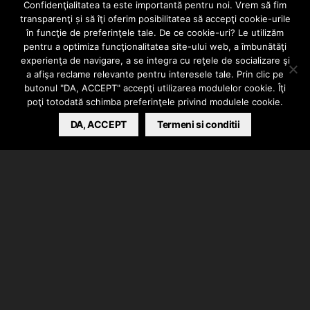
BONEL – Drumul
Confidenţialitatea ta este importantă pentru noi. Vrem să fim
transparenţi și să îţi oferim posibilitatea să accepţi cookie-urile
Taberei Freestyle
în funcţie de preferinţele tale. De ce cookie-uri? Le utilizăm
pentru a optimiza funcţionalitatea site-ului web, a îmbunătăţi
experienţa de navigare, a se integra cu reţele de socializare şi
(#Leapsa2)
a afişa reclame relevante pentru interesele tale. Prin clic pe
butonul "DA, ACCEPT" accepţi utilizarea modulelor cookie. Îţi
poţi totodată schimba preferinţele privind modulele cookie.
BARSAN CATALIN
DA, ACCEPT
NOVEMBER 19, 2023
Termeni si conditii
Bonel a primit leapsa si a dat cu “Drumul Taberei
Freestyle”. Instrumental produs de Raz One,
inregistrarile si mix/master-ul au fost realizate de
Bonel.