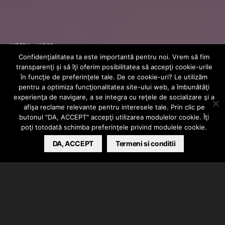
INTERN
VIDEO
Confidenţialitatea ta este importantă pentru noi. Vrem să fim
BRUJA – FAX
transparenţi și să îţi oferim posibilitatea să accepţi cookie-urile
în funcţie de preferinţele tale. De ce cookie-uri? Le utilizăm
pentru a optimiza funcţionalitatea site-ului web, a îmbunătăţi
experienţa de navigare, a se integra cu reţele de socializare şi a
BARSAN CATALIN
NOVEMBER 13, 2020
afişa reclame relevante pentru interesele tale. Prin clic pe
butonul "DA, ACCEPT" accepţi utilizarea modulelor cookie. Îţi
poţi totodată schimba preferinţele privind modulele cookie.
DA, ACCEPT
Termeni si conditii
Bruja a lansat piesa intitulata “FAX”. Instrumental
produs de BASO, de rec si mix/master s-a ocupat Lu-
K Beats la Seek Music.
Visual facut de Pineye.