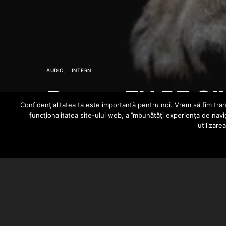
AUDIO
INTERN
Byga – EU PE CI
Confidenţialitatea ta este importantă pentru noi. Vrem să fim trans
funcţionalitatea site-ului web, a îmbunătăţi experienţa de navi
utilizare
BARSAN CATALIN
DECEMBER 28, 2024
Byga a lansat piesa intitulata “Eu
“43” lansat in acest an. Instrumen
versurile si a facut artwork-ul.