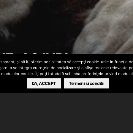
NE-AS IUBI
parenţi și să îţi oferim posibilitatea să accepţi cookie-urile în funcţie d
gare, a se integra cu reţele de socializare şi a afişa reclame relevante p
a modulelor cookie. Îţi poţi totodată schimba preferinţele privind module
DA, ACCEPT
Termeni si conditii
 Pe Cine-as Iubi”. Bucata face parte de pe materialul
talul este produs de Byga, tot el a scris/interpretat