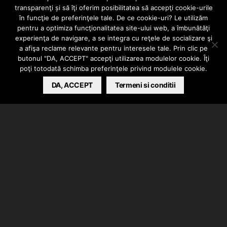
transparenţi și să îţi oferim posibilitatea să accepţi cookie-urile
masa (feat.
în funcţie de preferinţele tale. De ce cookie-uri? Le utilizăm
pentru a optimiza funcţionalitatea site-ului web, a îmbunătăţi
experienţa de navigare, a se integra cu reţele de socializare şi
Dilimanjaro)
a afişa reclame relevante pentru interesele tale. Prin clic pe
butonul "DA, ACCEPT" accepţi utilizarea modulelor cookie. Îţi
poţi totodată schimba preferinţele privind modulele cookie.
BARSAN CATALIN
DA, ACCEPT
MARCH 31, 2023
Termeni si conditii
Carbune a lansat piesa intitulata “Mi-a tras marfa de
pe masa” in colaborare cu Dilimanjaro.
Instrumental produs de oZi, de mix/master s-a
ocupat Fratele Lu Chan, artwork facut de Varu.