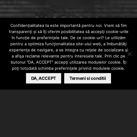
Confidenţialitatea ta este importantă pentru noi. Vrem să fim
INTERN
VIDEO
transparenţi și să îţi oferim posibilitatea să accepţi cookie-urile
CASHFLOW23 –
în funcţie de preferinţele tale. De ce cookie-uri? Le utilizăm
pentru a optimiza funcţionalitatea site-ului web, a îmbunătăţi
experienţa de navigare, a se integra cu reţele de socializare şi
4MATIC
a afişa reclame relevante pentru interesele tale. Prin clic pe
butonul "DA, ACCEPT" accepţi utilizarea modulelor cookie. Îţi
poţi totodată schimba preferinţele privind modulele cookie.
BARSAN CATALIN
DA, ACCEPT
MARCH 11, 2024
Termeni si conditii
Cashflow23 a lansat videoclipul piesei “4Matic”.
Inregistrarile au avut loc la 23Records, de mix/master
s-a ocupat Andred.