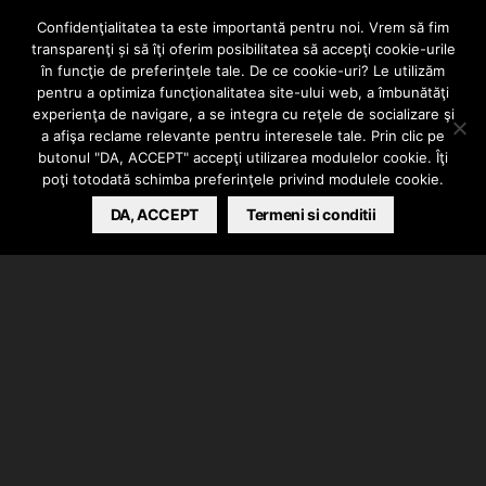
Click – Viata mea
Confidenţialitatea ta este importantă pentru noi. Vrem să fim
transparenţi și să îţi oferim posibilitatea să accepţi cookie-urile
(feat Mihai
în funcţie de preferinţele tale. De ce cookie-uri? Le utilizăm
pentru a optimiza funcţionalitatea site-ului web, a îmbunătăţi
experienţa de navigare, a se integra cu reţele de socializare şi
Stanciuc)
a afişa reclame relevante pentru interesele tale. Prin clic pe
butonul "DA, ACCEPT" accepţi utilizarea modulelor cookie. Îţi
poţi totodată schimba preferinţele privind modulele cookie.
BARSAN CATALIN
DA, ACCEPT
JANUARY 28, 2021
Termeni si conditii
Click a lansat piesa intitulata “Viata mea” in
colaborare cu Mihai Stanciuc. Instrumental produs de
Click Music, tot el s-a ocupat de mix/master. Mihai
Stanciuc la clarinet.