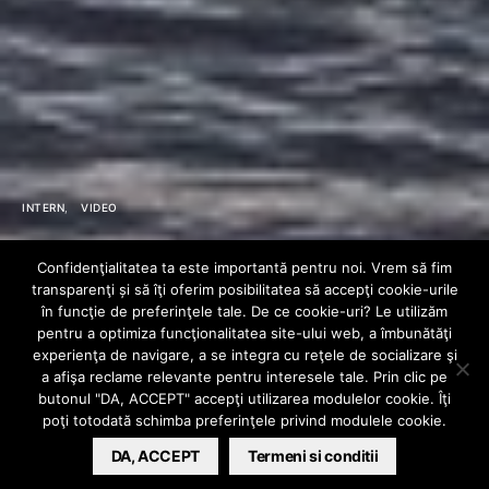
INTERN
VIDEO
Criss Blaziny –
Confidenţialitatea ta este importantă pentru noi. Vrem să fim
transparenţi și să îţi oferim posibilitatea să accepţi cookie-urile
Baby Spanac
în funcţie de preferinţele tale. De ce cookie-uri? Le utilizăm
pentru a optimiza funcţionalitatea site-ului web, a îmbunătăţi
experienţa de navigare, a se integra cu reţele de socializare şi
(feat. Jolene)
a afişa reclame relevante pentru interesele tale. Prin clic pe
butonul "DA, ACCEPT" accepţi utilizarea modulelor cookie. Îţi
poţi totodată schimba preferinţele privind modulele cookie.
BARSAN CATALIN
DA, ACCEPT
MAY 5, 2021
Termeni si conditii