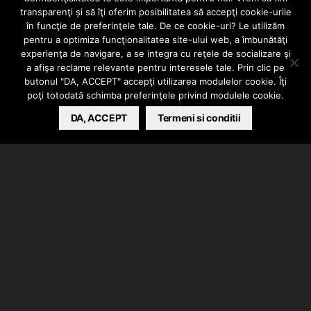
DISSTRACK
transparenţi și să îţi oferim posibilitatea să accepţi cookie-urile
YOUTUBE CU
în funcţie de preferinţele tale. De ce cookie-uri? Le utilizăm
pentru a optimiza funcţionalitatea site-ului web, a îmbunătăţi
experienţa de navigare, a se integra cu reţele de socializare şi
DELIRIC?
a afişa reclame relevante pentru interesele tale. Prin clic pe
butonul "DA, ACCEPT" accepţi utilizarea modulelor cookie. Îţi
poţi totodată schimba preferinţele privind modulele cookie.
BARSAN CATALIN
DA, ACCEPT
JULY 30, 2017
Termeni si conditii
Selly a postat un Q&A in care a fost invitat Deliric.
Acestia au discutat despre youtube-ul romanesc si
alte subiecte interesante.