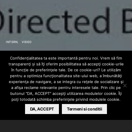
INTERN
VIDEO
Double A & Cliff
Confidenţialitatea ta este importantă pentru noi. Vrem să fim
transparenţi și să îţi oferim posibilitatea să accepţi cookie-urile
Kido – Ho Provato
în funcţie de preferinţele tale. De ce cookie-uri? Le utilizăm
pentru a optimiza funcţionalitatea site-ului web, a îmbunătăţi
experienţa de navigare, a se integra cu reţele de socializare şi
Di Tutto
a afişa reclame relevante pentru interesele tale. Prin clic pe
butonul "DA, ACCEPT" accepţi utilizarea modulelor cookie. Îţi
poţi totodată schimba preferinţele privind modulele cookie.
BARSAN CATALIN
DA, ACCEPT
MARCH 6, 2019
Termeni si conditii